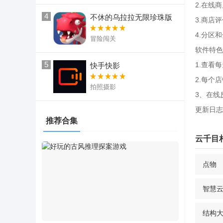
2.在线
4
不休的乌拉拉无限珍珠版
3.商店
4.分区
冒险闯关
软件特色
5
1.查看
快手快影
2.每个
拍照摄影
3、在线
更新日志
推荐合集
云千目
点物
智慧
结构