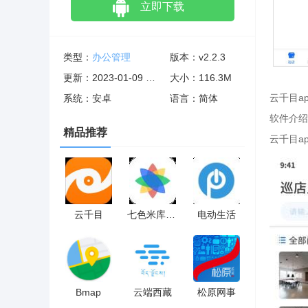
立即下载
类型：
办公管理
版本：v2.2.3
更新：2023-01-09 10:31:53
大小：116.3M
云千目a
系统：安卓
语言：简体
软件介绍
精品推荐
云千目a
云千目
七色米库存管理进销存
电动生活
Bmap
云端西藏
松原网事