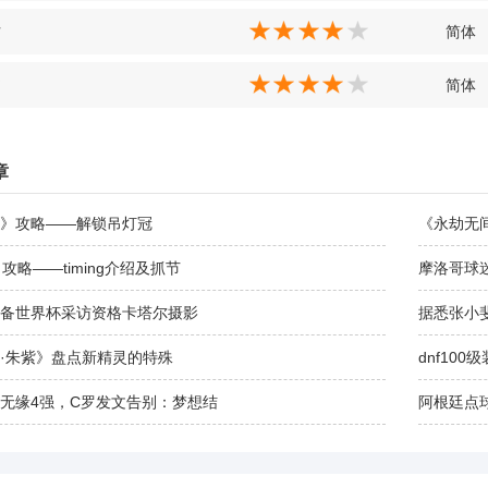
方
简体
书
简体
章
》攻略——解锁吊灯冠
《永劫无
》攻略——timing介绍及抓节
摩洛哥球
备世界杯采访资格卡塔尔摄影
据悉张小
·朱紫》盘点新精灵的特殊
dnf10
无缘4强，C罗发文告别：梦想结
阿根廷点