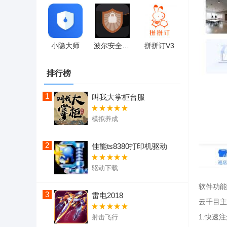
小隐大师
波尔安全相册
拼拼订V3
排行榜
1
叫我大掌柜台服
模拟养成
2
佳能ts8380打印机驱动
驱动下载
软件功能
3
雷电2018
云千目主
1.快速
射击飞行