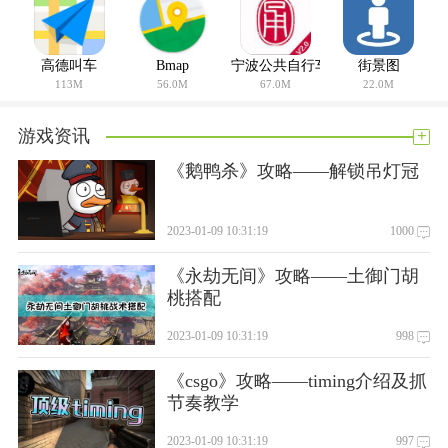
高德叫车
Bmap
宁波公共自行车
街景图
113M
56.0M
67.0M
22.0M
+
游戏资讯
《鹅鸭杀》攻略——解锁吊灯冠
2023-01-09 10:31:19
1000
《永劫无间》攻略——土御门胡
桃搭配
2023-01-09 10:31:19
998
《csgo》攻略——timing介绍及抓
节奏教学
2023-01-09 10:31:19
997