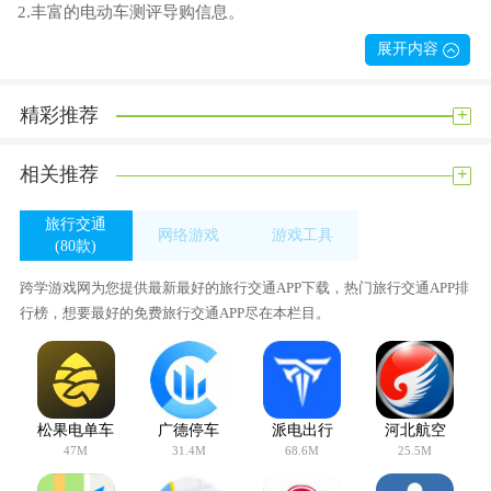
2.丰富的电动车测评导购信息。
3.高速上展示充电桩，电动车出镇再也不怕了。
展开内容
更新日志
【更新内容】
+
精彩推荐
emmm, 希望这次小升级，能让你满意一阵子~
新接入多家充电运营商,充电更加便利~！
+
相关推荐
优化页面UI,使用更加流畅~！
修复了页面中的一些小bug,提升用户体验~！
旅行交通
网络游戏
游戏工具
(80款)
感谢您使用电动生活APP！
(0款)
(51款)
我们会定期更新应用，每次应用更新都包含体验、界面、性能的提升。建
跨学游戏网为您提供最新最好的旅行交通APP下载，热门旅行交通APP排
议 您打开手机设置中的“自动下载的项目”，已确保获得新版本，拥有更
行榜，想要最好的免费旅行交通APP尽在本栏目。
好的 体验。
松果电单车
广德停车
派电出行
河北航空
47M
31.4M
68.6M
25.5M