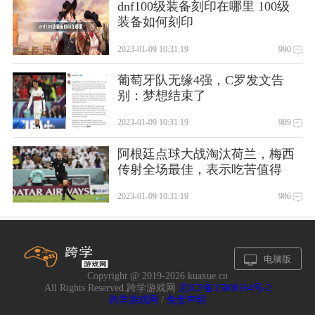
dnf100级装备刻印在哪里 100级
装备如何刻印
2023-01-09 10:31:19
990
葡萄牙队无缘4强，C罗发文告
别：梦想结束了
2023-01-09 10:31:19
989
阿根廷点球大战淘汰荷兰，梅西
传射全场最佳，表示吃苦值得
2023-01-09 10:31:19
986
电脑版
Copyright @ 2019-
2026 kuaxue.cn
All Rights Reserved.跨学游戏网
京ICP备15008164号-2
跨学游戏网
/
免责声明