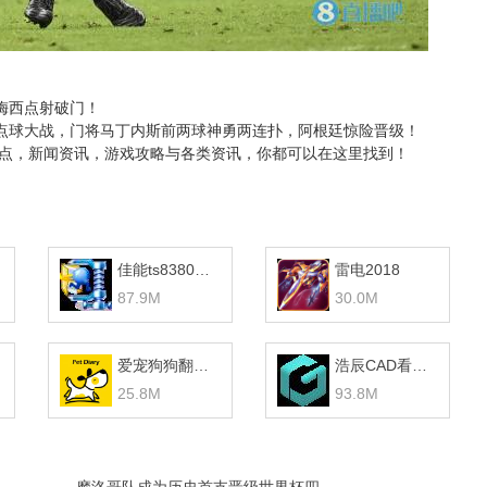
梅西点射破门！
点球大战，门将马丁内斯前两球神勇两连扑，阿根廷惊险晋级！
热点，新闻资讯，游戏攻略与各类资讯，你都可以在这里找到！
佳能ts8380打印机驱动
雷电2018
87.9M
30.0M
爱宠狗狗翻译器
浩辰CAD看图王
25.8M
93.8M