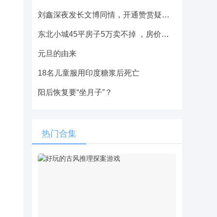
刘鑫深夜发长文博同情，开通赞赏疑似募捐，引江歌妈妈喊话
东北小城45平房子5万卖不掉 ，房价贵也愁，便宜也愁
元旦的由来
18名儿童服用印度糖浆后死亡
阳后恢复要“坐月子”？
热门合集