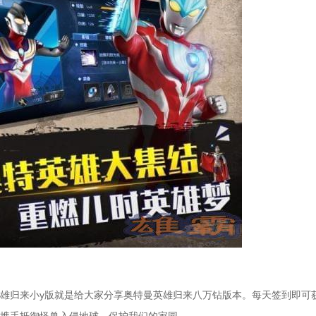
雄归来小y版就是给大家分享奥特曼英雄归来八万钻版本。每天签到即可获