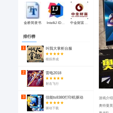
金桥简隶书
IntelliJ IDEA 2021(Java编程软件)
中金财富合一版
排行榜
1
叫我大掌柜台服
模拟养成
2
雷电2018
射击飞行
3
佳能ts8380打印机驱动
游戏介绍
奥特曼英
驱动下载