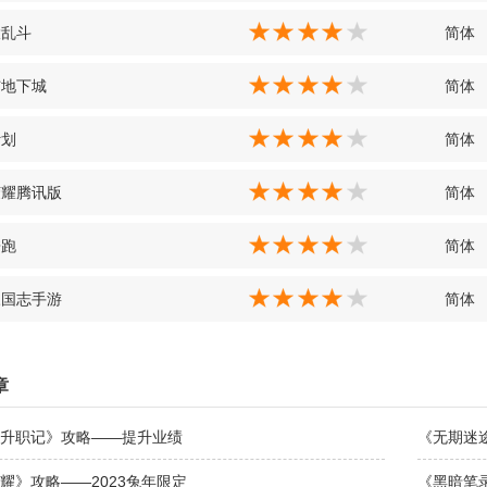
大乱斗
简体
与地下城
简体
计划
简体
荣耀腾讯版
简体
酷跑
简体
三国志手游
简体
章
升职记》攻略——提升业绩
《无期迷
耀》攻略——2023兔年限定
《黑暗笔