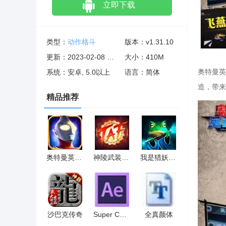
立即下载
类型：
动作格斗
版本：v1.31.10
更新：2023-02-08 07:01:53
大小：410M
奥特曼英
系统：安卓, 5.0以上
语言：简体
造，带来
精品推荐
奥特曼英雄归来小y版
神陵武装应用宝版
我是猎妖师决战万圣夜
沙巴克传奇
Super Collage(视频图像画面分割拼贴分屏AE插件)
全真颜体