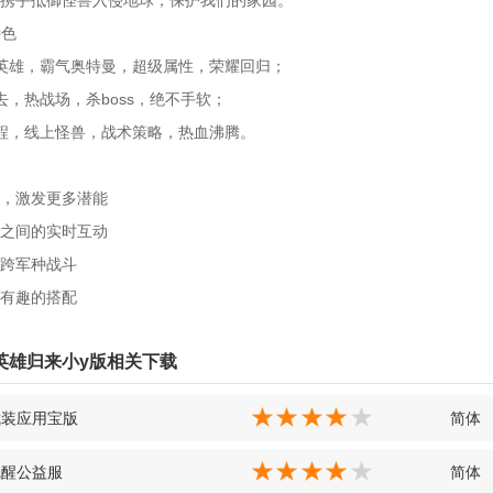
携手抵御怪兽入侵地球，保护我们的家园。
特色
英雄，霸气奥特曼，超级属性，荣耀回归；
去，热战场，杀boss，绝不手软；
程，线上怪兽，战术策略，热血沸腾。
，激发更多潜能
之间的实时互动
跨军种战斗
有趣的搭配
英雄归来小y版相关下载
武装应用宝版
简体
觉醒公益服
简体