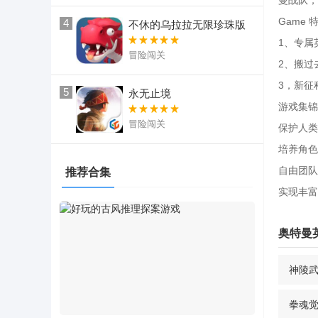
曼战队，
Game 
4
不休的乌拉拉无限珍珠版
1、专属
冒险闯关
2、搬过
3，新征
5
永无止境
游戏集锦
冒险闯关
保护人类
培养角色
自由团队
推荐合集
实现丰富
奥特曼
神陵
拳魂