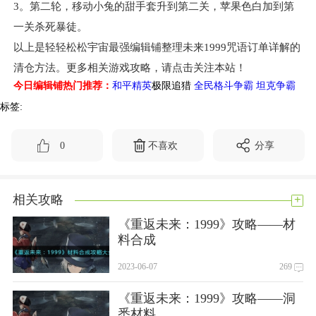
3。第二轮，移动小兔的甜手套升到第二关，苹果色白加到第
一关杀死暴徒。
以上是轻轻松松宇宙最强编辑铺整理未来1999咒语订单详解的
清仓方法。更多相关游戏攻略，请点击关注本站！
今日编辑铺热门推荐：
和平精英
极限追猎
全民格斗争霸
坦克争霸
标签:
0
不喜欢
分享
+
相关攻略
《重返未来：1999》攻略——材
料合成
2023-06-07
269
《重返未来：1999》攻略——洞
悉材料