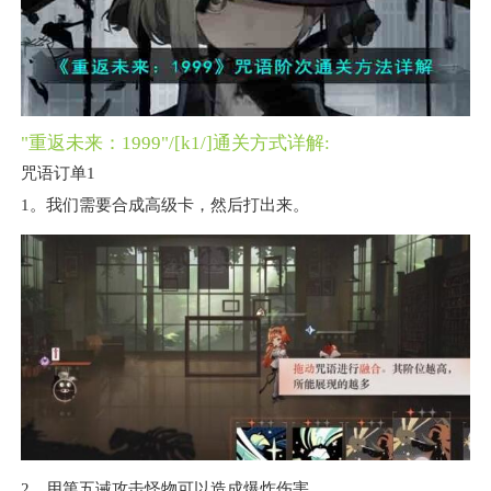
"重返未来：1999"/[k1/]通关方式详解:
咒语订单1
1。我们需要合成高级卡，然后打出来。
2。用第五诫攻击怪物可以造成爆炸伤害。