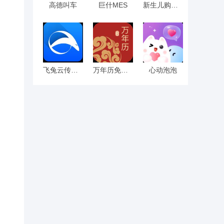
高德叫车
巨什MES
新生儿购物清单
飞兔云传手机版
万年历免费帮
心动泡泡