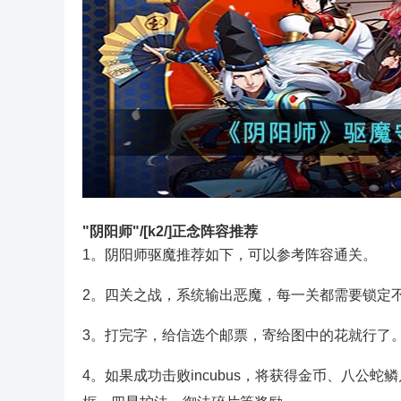
"阴阳师"/[k2/]正念阵容推荐
1。阴阳师驱魔推荐如下，可以参考阵容通关。
2。四关之战，系统输出恶魔，每一关都需要锁定
3。打完字，给信选个邮票，寄给图中的花就行了
4。如果成功击败incubus，将获得金币、八