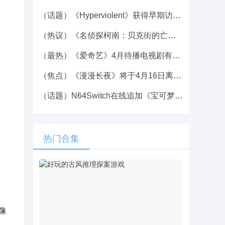
（话题）《Hyperviolent》获得早期访问日期，开发路线图预告片
（热议）《名侦探柯南：贝克街的亡灵》发布正式预告
（最热）《爱奇艺》4月待播电视剧有哪些
（焦点）《漫漫长夜》将于4月16日离开XGP
（话题）N64Switch在线追加《宝可梦竞技场2》4月12日上线
热门合集
像