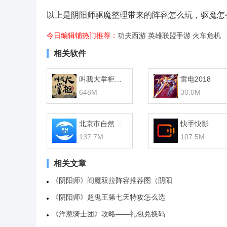
以上是阴阳师驱魔整理带来的阵容怎么玩，驱魔怎么玩，
今日编辑铺热门推荐：
功夫西游
英雄联盟
手游
火车危机
相关软件
叫我大掌柜台服
雷电2018
648M
30.0M
北京市自然人电子税务局扣缴端
快手快影
137.7M
107.5M
相关文章
《阴阳师》阎魔双拉阵容推荐图（阴阳
《阴阳师》超鬼王第七天特攻怎么选
《洋葱骑士团》攻略——礼包兑换码