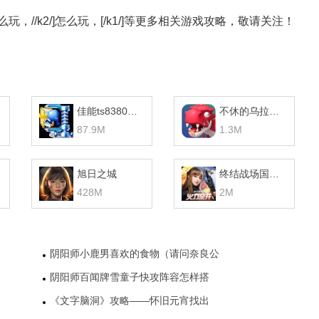
//k2/]怎么玩，[/k1/]等更多相关游戏攻略，敬请关注！
佳能ts8380打印机驱动
不休的乌拉拉无限珍珠版
87.9M
1.3M
旭日之城
终结战场国际服
428M
2M
阴阳师小鹿男喜欢的食物（请问奈良公
阴阳师百闻牌雪童子快攻阵容怎样搭
《文字脑洞》攻略——怀旧元宵找出