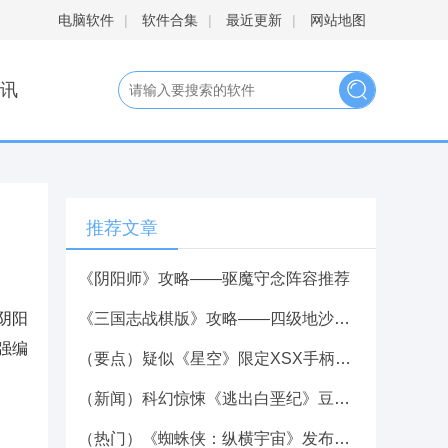
电脑软件
|
软件合集
|
最近更新
|
网站地图
讯
推荐文章
《阴阳师》攻略——驱魔守念阵容推荐
阴阳
《三国志战棋版》攻略——四级地沙摩柯队打法详解
强编
（要点）疑似《星空》限定XSX手柄细节图！玩家：要出就买！
（新闻）科幻惊悚《逃出白垩纪》豆瓣5.0分:剧情无聊含龙量低
（热门）《蜘蛛侠：纵横宇宙》发布新预告