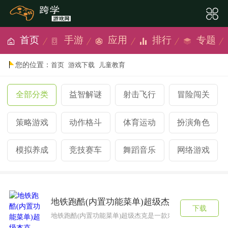
首页
手游
应用
排行
专题
您的位置：
首页
游戏下载
儿童教育
全部分类
益智解谜
射击飞行
冒险闯关
策略游戏
动作格斗
体育运动
扮演角色
模拟养成
竞技赛车
舞蹈音乐
网络游戏
地铁跑酷(内置功能菜单)超级杰克 v3.19.0
下载
地铁跑酷(内置功能菜单)超级杰克是一款刺激又有趣的跑酷