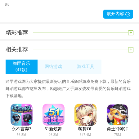
型。
展开内容
除了舞蹈系统和换装系统以外，更有原创的动漫剧情系
+
精彩推荐
统、庞大的聊天互动系统、华丽炫彩的场景系统、拼人品靠玄
学的祈愿系统以及完善的婚姻系统和舞团系统等。
+
相关推荐
还在等什么!快来体验激萌的音乐舞蹈之旅吧!
游戏特色
舞蹈音乐
网络游戏
游戏工具
完美音质 海量歌曲
(41款)
(0款)
(95款)
游戏内收录了数百首二、三次元的歌曲，更邀请了日本知
跨学游戏网为大家提供最新好玩的音乐舞蹈游戏免费下载，最新的音乐
名组合献唱主题曲。当心你的耳朵会怀孕哦!
舞蹈游戏都在这里发布，励志做广大手游发烧友最喜爱的音乐舞蹈游戏
下载基地。
华丽浪漫的舞蹈场景
游戏采用Unity3D引擎呈现高品质画面和精致舞蹈场景，更
有华丽的粒子光效使画面特效更加绚丽逼真
永不言弃3
51新炫舞
萌舞OL
勇士冲冲冲
56.5M
26.3M
647.4M
75M