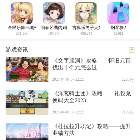
豪华声优阵容献声
游戏邀请了日本超人气组合献唱演绎游戏主题曲，更有豪
华声优阵容倾情加盟，为游戏人物角色配音
全民乐舞360版
阳春艺曲内购
古典乐男子无限音律版
钢琴块2
291.8M
195.6M
480.2M
83.6M
原创动漫式剧情
融入二次元动漫元素，以丰富剧情连贯整个游戏。使玩家
+
游戏资讯
拥有强烈代入感，创造属于自己的梦幻世界。
《文字脑洞》攻略——怀旧元宵
找出十个元怎么过
丰富的社交玩法
2023-04-01 07:22:22
2226
游戏中除了丰富的玩法外，还有完善的交友系统。有舞
《洋葱骑士团》攻略——礼包兑
团、家族、情侣等模式的社交系统，是休闲手游和交友娱乐的
换码大全2023
最佳选择哦!
2023-04-01 07:22:22
2179
海量个性服饰装扮
《杜拉拉升职记》攻略——提升
作为游戏的核心玩法之一，换装系统可谓本作一大亮点!游
业绩方法
戏内有数百款服装、饰品等道具。更结合了关卡任务，需要玩