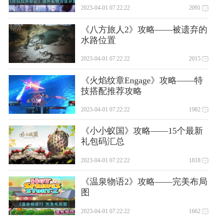
2023-04-01 07:22:22
2091
家根据任务提示搭配不同风格的服饰。
更新日志
《八方旅人2》攻略——被遗弃的
v1.8.0909
更新&优化内容：1、服饰升星提升至10级2、婚龄等级提升至22
水路位置
级3、新增一套婚纱：灿金婚礼套装4、魔法神灯主题关卡新增第11章
v1.8.0708
新增内容：1、新特权时空追忆者即将到来2、婚龄等级提升至
2023-04-01 07:22:22
2015
21级3、新增一套婚纱-紫藤心恋套装
《火焰纹章Engage》攻略——特
技搭配推荐攻略
2023-04-01 07:22:22
1982
《小小蚁国》攻略——15个最新
礼包码汇总
2023-04-01 07:22:22
1818
《温泉物语2》攻略——完美布局
图
2023-04-01 07:22:22
1662