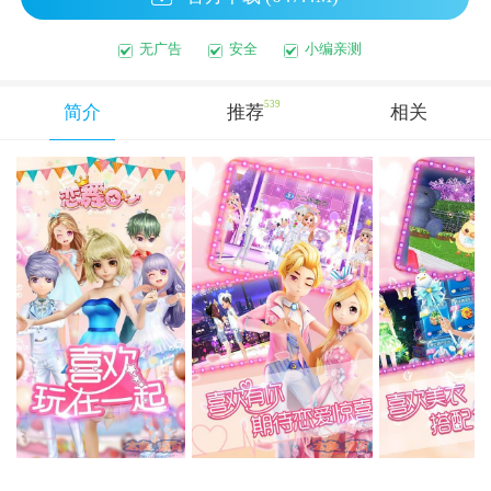
无广告
安全
小编亲测
539
简介
推荐
相关