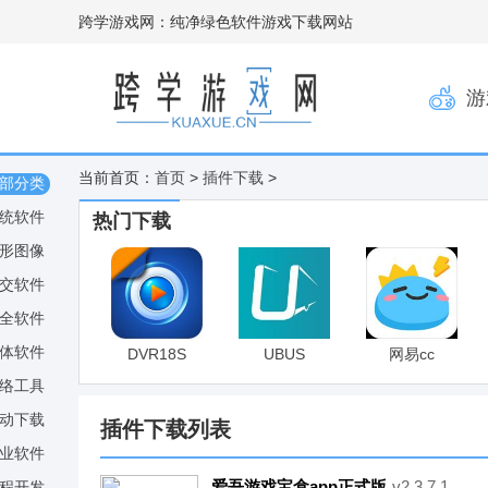
跨学游戏网：纯净绿色软件游戏下载网站
游
当前首页：
首页
>
插件下载
>
部分类
统软件
热门下载
形图像
交软件
全软件
体软件
DVR18S
UBUS
网易cc
络工具
动下载
插件下载列表
业软件
爱吾游戏宝盒app正式版
v2.3.7.1
程开发