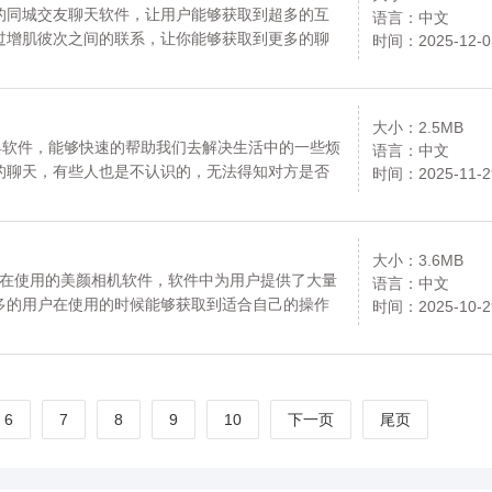
的同城交友聊天软件，让用户能够获取到超多的互
语言：中文
过增肌彼次之间的联系，让你能够获取到更多的聊
时间：2025-12-0
为紧密的联系方式。资源均来自官网，请放心下
大小：2.5MB
具软件，能够快速的帮助我们去解决生活中的一些烦
语言：中文
的聊天，有些人也是不认识的，无法得知对方是否
时间：2025-11-2
消息不会感觉尴尬，没有删除发送消息之后就会感
放心下载。
大小：3.6MB
户都在使用的美颜相机软件，软件中为用户提供了大量
语言：中文
多的用户在使用的时候能够获取到适合自己的操作
时间：2025-10-2
待用户前来了解，关注更多相机使用方式。资源均
6
7
8
9
10
下一页
尾页