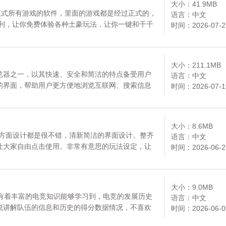
大小：41.9MB
正式所有游戏的软件，里面的游戏都是经过正式的，
语言：中文
福利，让你免费体验各种土豪玩法，让你一键和千千
时间：2026-07-2
定不要错过这款爱吾游戏宝盒app正式版软件。
大小：211.1MB
览器之一，以其快速、安全和简洁的特点备受用户
语言：中文
的界面，帮助用户更方便地浏览互联网、搜索信息
时间：2026-07-1
以同时打开多个网页，方便用户在不同页面之间切
快速找到自己需要的信息。资源均来自官网，请放
大小：8.6MB
，各方面设计都是很不错，清新简洁的界面设计。整齐
语言：中文
让大家自由点击使用。非常有意思的玩法设定，让
时间：2026-06-2
种有趣的话题互动交流，让你学习各种有趣的聊天
请放心下载。
大小：9.0MB
，有着丰富的电竞知识能够学习到，电竞的发展历史
语言：中文
说讲解队伍的信息和历史的得分数据情况，不喜欢
时间：2026-06-0
择的解说视频观看的，一天24小时都是有用户活跃