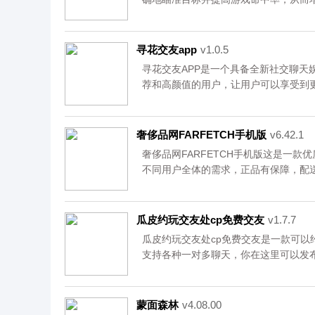
者还是高手都可以使用。而且它还自带
下使用。适应性极强，可以根据玩家的
感兴趣的玩家，快去下载体验吧！资源
寻花交友app
v1.0.5
寻花交友APP是一个具备全新社交聊天
荐和高颜值的用户，让用户可以享受到
正规的社交应用，应用程序将是一个不
一起聊天娱乐吧！该软件采取实名制，
心下载。
奢侈品网FARFETCH手机版
v6.42.1
奢侈品网FARFETCH手机版这是一
不同用户全体的需求，正品有保障，配
便，让你有非常好用的购物体验，感兴
载。
瓜皮约玩交友处cp免费交友
v1.7.7
​瓜皮约玩交友处cp免费交友是一款可
支持各种一对多聊天，你在这里可以发
天。如果你想玩游戏还可以找厉害的开
位进行匹配。<br />
<br />
蒙面森林
v4.08.00