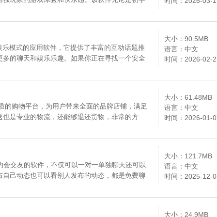
时间：2026-03-1
悬浮窗功能，让玩家可以在不影响游戏性能的情况
喜好自由改变形式，让玩家在游戏中玩得更舒服。
均来自官网，请放心下载。
大小：90.5MB
娱乐模式的应用软件，它提供了丰富的互动话题推
语言：中文
更多的聊天和娱乐乐趣。如果你正在寻找一个安全
时间：2026-02-2
错的选择。快来下载并加入我们，和更多有趣的人
并且严格保护用户的隐私。资源均来自官网，请放
大小：61.48MB
款优质的购物平台，为用户带来全面的品牌店铺，满足
语言：中文
送也是专业的物流，还能够退还货物，非常的方
时间：2026-01-0
趣的用户快来下载吧。资源均来自官网，请放心下
大小：121.7MB
以约会交友的软件，不仅可以一对一单独聊天还可以
语言：中文
布自己动态也可以看别人发布的动态，都是免费聊
时间：2025-12-0
黑队友，各种游戏都有，可以选择跟自己合适的段
大小：24.9MB