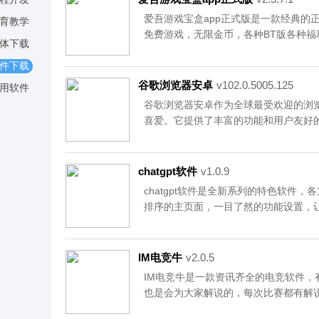
爱吾游戏宝盒app正式版是一款经典的
育教学
免费游戏，无限金币，各种BT版各种
体下载
万万好友一起玩，喜欢正式版游戏的你一
件下载
<br />
<br />
谷歌浏览器安卓
v102.0.5005.125
用软件
资源均来自官网，请放心下载。
谷歌浏览器安卓作为全球最受欢迎的浏
喜爱。它提供了丰富的功能和用户友好
和享受在线体验。支持多标签浏览，可
换。它还有强大的搜索引擎，用户可以
心下载。
chatgpt软件
v1.0.9
chatgpt软件是全新系列的特色软件
排序的主页面，一目了然的功能设置，
用户自由创建房间与人工智能ai进行各
知识。欢迎大家下载资源均来自官网，
IM电竞牛
v2.0.5
IM电竞牛是一款资讯齐全的电竞软件
也是会为大家解说的，每次比赛都有解
看平台上的解说讲解的话，也是可以选