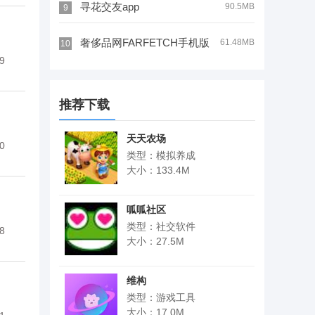
寻花交友app
90.5MB
9
奢侈品网FARFETCH手机版
61.48MB
10
9
推荐下载
天天农场
0
类型：模拟养成
大小：133.4M
呱呱社区
类型：社交软件
8
大小：27.5M
维构
类型：游戏工具
大小：17.0M