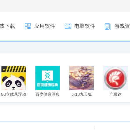
戏下载
应用软件
电脑软件
游戏资
5d立体悬浮动
百度健康医典
pr18九天狐
广联达
态壁纸
536/552写锁
授权工具