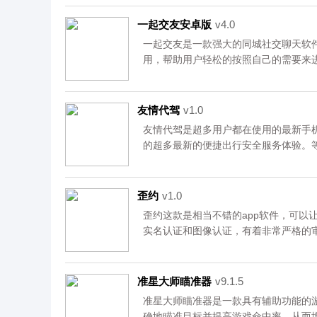
在这个平台上面的。资源均来自官网，
一起交友安卓版
v4.0
一起交友是一款强大的同城社交聊天软
用，帮助用户轻松的按照自己的需要来
且用户可以自由的在软件中跟自己感兴
欢这款交友软件的小伙伴快来下载试试
友情代驾
v1.0
​友情代驾是超多用户都在使用的最新手
的超多最新的便捷出行安全服务体验。
能够在自己不便开车的时候享受到便利
歪约
v1.0
歪约这款是相当不错的app软件，可以
实名认证和图像认证，有着非常严格的
有哪些人。还可以通过聊天，线下约会
载。
准星大师瞄准器
v9.1.5
准星大师瞄准器是一款具有辅助功能的
确地瞄准目标并提高游戏命中率，从而