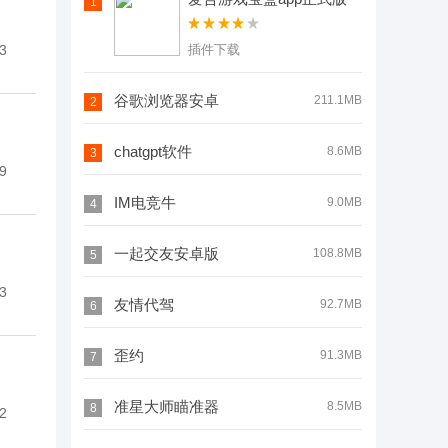
1
3
插件下载
谷歌浏览器安卓
211.1MB
2
chatgpt软件
8.6MB
3
9
IM电竞牛
9.0MB
4
一起交友安卓版
108.8MB
5
3
友情代驾
92.7MB
6
歪约
91.3MB
7
准星大师瞄准器
8.5MB
8
2