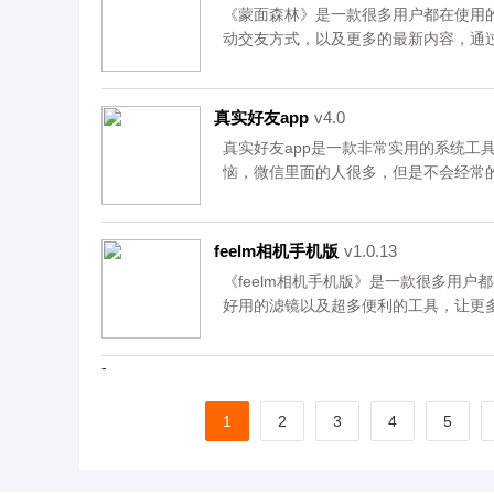
资源均来自官网，请放心下载。
《蒙面森林》是一款很多用户都在使用
动交友方式，以及更多的最新内容，通
天交友机会，和你感兴趣的用户建立更
载。
真实好友app
v4.0
真实好友app是一款非常实用的系统工
恼，微信里面的人很多，但是不会经常
删除了我们，如果删除了话，直接发送
觉到很不好意思。资源均来自官网，请
feelm相机手机版
v1.0.13
《feelm相机手机版》是一款很多用
好用的滤镜以及超多便利的工具，让更
获取方式。还有超多使用好看的相机等
来自官网，请放心下载。
-
1
2
3
4
5