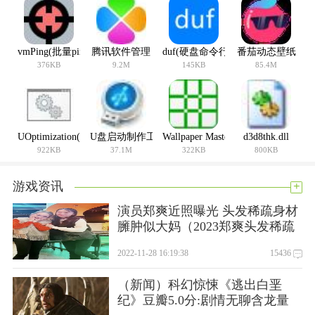
vmPing(批量ping软件)
腾讯软件管理
duf(硬盘命令行工具)
番茄动态壁纸
376KB
9.2M
145KB
85.4M
UOptimization(通用优化软件)
U盘启动制作工具
Wallpaper Master-7(快速换壁纸软件
d3d8thk.dll
922KB
37.1M
322KB
800KB
+
游戏资讯
更新日志
演员郑爽近照曝光 头发稀疏身材
1.优化功能提高稳定性。
臃肿似大妈（2023郑爽头发稀疏
似大妈）
2022-11-28 16:19:38
15436
（新闻）科幻惊悚《逃出白垩
纪》豆瓣5.0分:剧情无聊含龙量