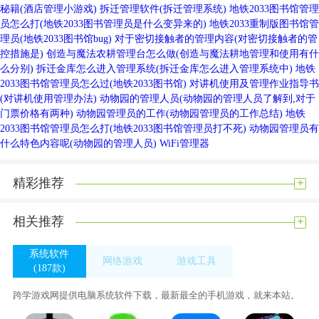
秘籍(酒店管理小游戏)
拆迁管理软件(拆迁管理系统)
地铁2033图书馆管理
员怎么打(地铁2033图书管理员是什么变异来的)
地铁2033重制版图书馆管
理员(地铁2033图书馆bug)
对于密切接触者的管理内容(对密切接触者的管
控措施是)
创造与魔法农耕管理台怎么做(创造与魔法耕地管理和使用有什
么分别)
拆迁金库怎么进入管理系统(拆迁金库怎么进入管理系统中)
地铁
2033图书馆管理员怎么过(地铁2033图书馆)
对讲机使用及管理作业指导书
(对讲机使用管理办法)
动物园的管理人员(动物园的管理人员了解到,对于
门票价格有两种)
动物园管理员的工作(动物园管理员的工作总结)
地铁
2033图书馆管理员怎么打(地铁2033图书馆管理员打不死)
动物园管理员有
什么特色内容呢(动物园的管理人员)
WiFi管理器
+
精彩推荐
QQ软件类似于360软件管家。我一直在用这两款。简单在软件
上更新360就够了，比QQ软件管理好。不过QQ有功能360，就
+
相关推荐
是右键移除装备占用。这在u盘拔不下来的时候最有用。我们这
些用电脑的人大概都试过插上u盘再拔掉，说u盘现在在用，然
系统软件
网络游戏
游戏工具
(187款)
后怎么关掉所有程序？u盘还在用，反正拔不下来。安装QQ软
(0款)
(183款)
件后，右击无法拔出的u盘，有释放文件占用。用了这个之后就
跨学游戏网提供电脑系统软件下载，最新最全的手机游戏，就来本站。
可以把u盘拔掉了，对于保护系统来说可能会更好一些。