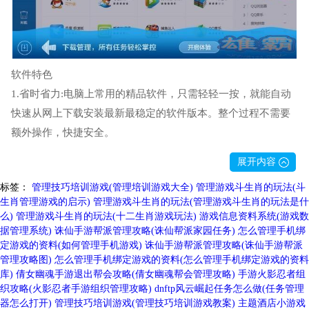
软件特色
1.省时省力:电脑上常用的精品软件，只需轻轻一按，就能自动
快速从网上下载安装最新最稳定的软件版本。整个过程不需要
额外操作，快捷安全。
2.易于管理:安装、升级、卸载、运行、掌握自如。使用QQ软件
展开内容
管理，可以及时获得最新的软件推荐消息，安装、升级、卸载
标签：
管理技巧培训游戏(管理培训游戏大全)
管理游戏斗生肖的玩法(斗
方便快捷。可以更容易地找到并运行已安装的软件。
生肖管理游戏的启示)
管理游戏斗生肖的玩法(管理游戏斗生肖的玩法是什
3.安装简单:只要你安装腾讯QQ，QQ软件管理就会在后台自动
么)
管理游戏斗生肖的玩法(十二生肖游戏玩法)
游戏信息资料系统(游戏数
安装，而且为了防止打扰你的工作和娱乐，QQ软件管理不会以
据管理系统)
诛仙手游帮派管理攻略(诛仙帮派家园任务)
怎么管理手机绑
定游戏的资料(如何管理手机游戏)
诛仙手游帮派管理攻略(诛仙手游帮派
任何弹窗、气泡等方式通知你安装状态。
管理攻略图)
怎么管理手机绑定游戏的资料(怎么管理手机绑定游戏的资料
库)
倩女幽魂手游退出帮会攻略(倩女幽魂帮会管理攻略)
手游火影忍者组
织攻略(火影忍者手游组织管理攻略)
dnftp风云崛起任务怎么做(任务管理
器怎么打开)
管理技巧培训游戏(管理技巧培训游戏教案)
主题酒店小游戏